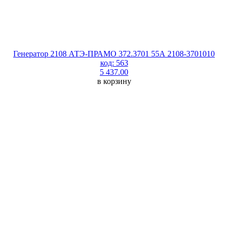
Генератор 2108 АТЭ-ПРАМО 372.3701 55А 2108-3701010
код: 563
5 437.00
в корзину