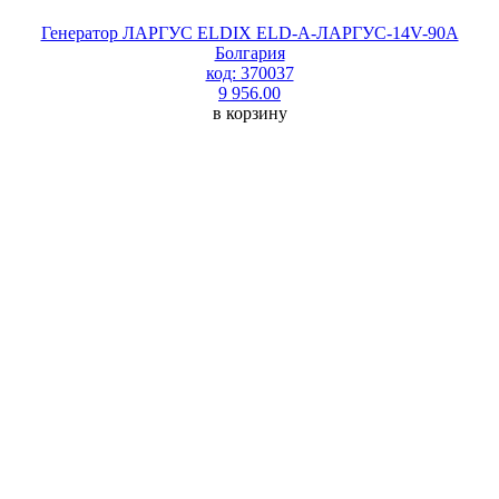
Генератор ЛАРГУС ELDIX ELD-A-ЛАРГУС-14V-90A
Болгария
код: 370037
9 956.00
в корзину