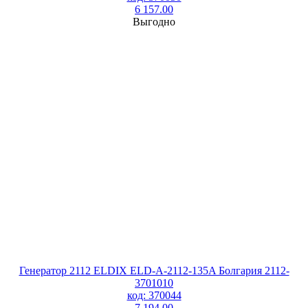
6 157.00
Выгодно
Генератор 2112 ELDIX ELD-A-2112-135A Болгария 2112-
3701010
код: 370044
7 194.00