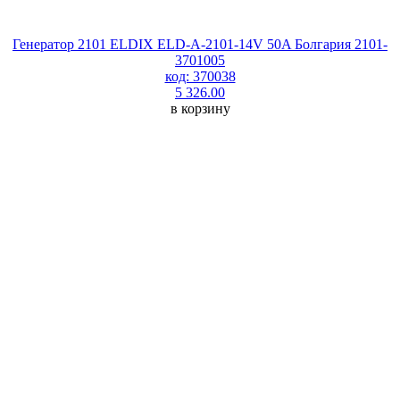
Генератор 2101 ELDIX ELD-A-2101-14V 50A Болгария 2101-
3701005
код: 370038
5 326.00
в корзину