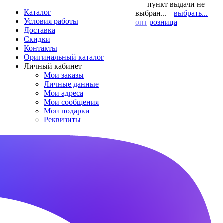
пункт выдачи не
Каталог
выбран...
выбрать...
Условия работы
опт
розница
Доставка
Скидки
Контакты
Оригинальный каталог
Личный кабинет
Мои заказы
Личные данные
Мои адреса
Мои сообщения
Мои подарки
Реквизиты