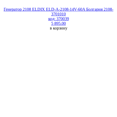
Генератор 2108 ELDIX ELD-A-2108-14V-60A Болгария 2108-
3701010
код: 370039
5 895.00
в корзину