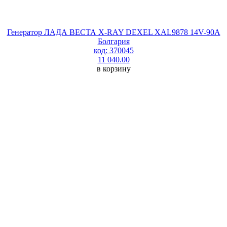
Генератор ЛАДА ВЕСТА X-RAY DEXEL XAL9878 14V-90A
Болгария
код: 370045
11 040.00
в корзину