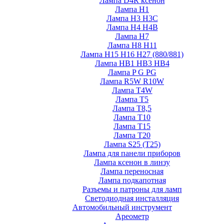
Лампа D4R ксенон
Лампа H1
Лампа H3 H3C
Лампа H4 H4B
Лампа H7
Лампа H8 H11
Лампа H15 H16 H27 (880/881)
Лампа HB1 HB3 HB4
Лампа P G PG
Лампа R5W R10W
Лампа T4W
Лампа T5
Лампа T8,5
Лампа T10
Лампа T15
Лампа T20
Лампа S25 (T25)
Лампа для панели приборов
Лампа ксенон в линзу
Лампа переносная
Лампа подкапотная
Разъемы и патроны для ламп
Светодиодная инсталляция
Автомобильный инструмент
Ареометр