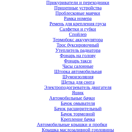
Прикуриватели и переходники
Прицепные устройства
Проблесковые маячки
Рамка номера
Ремень для крепления груза
Салфетки и губки
Спойлер
Термобокс аккумулятора
Трос буксировочный
Утеплитель радиатора
Фонарь на голову
Фонарь такси
Часы салонные
Шторка автомобильная
Шумоизоляция
Щетка для снега
Электроподогреватель двигателя
Ящик
Автомобильные бачки
Бачок омывателя
Бачок расширительный
Бачок тормозной
Крепление бачка
Автомобильные крышки и пробки
Крышка маслозаливной горловины