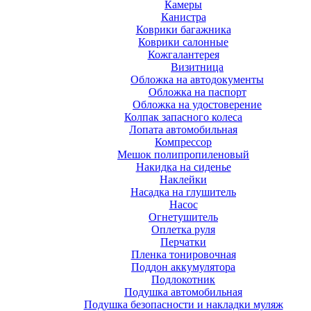
Камеры
Канистра
Коврики багажника
Коврики салонные
Кожгалантерея
Визитница
Обложка на автодокументы
Обложка на паспорт
Обложка на удостоверение
Колпак запасного колеса
Лопата автомобильная
Компрессор
Мешок полипропиленовый
Накидка на сиденье
Наклейки
Насадка на глушитель
Насос
Огнетушитель
Оплетка руля
Перчатки
Пленка тонировочная
Поддон аккумулятора
Подлокотник
Подушка автомобильная
Подушка безопасности и накладки муляж