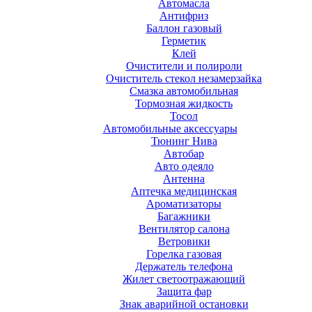
Автомасла
Антифриз
Баллон газовый
Герметик
Клей
Очистители и полироли
Очиститель стекол незамерзайка
Смазка автомобильная
Тормозная жидкость
Тосол
Автомобильные аксессуары
Тюнинг Нива
Автобар
Авто одеяло
Антенна
Аптечка медицинская
Ароматизаторы
Багажники
Вентилятор салона
Ветровики
Горелка газовая
Держатель телефона
Жилет светоотражающий
Защита фар
Знак аварийной остановки