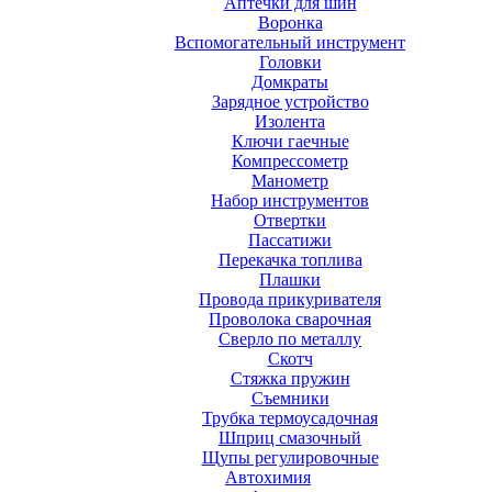
Аптечки для шин
Воронка
Вспомогательный инструмент
Головки
Домкраты
Зарядное устройство
Изолента
Ключи гаечные
Компрессометр
Манометр
Набор инструментов
Отвертки
Пассатижи
Перекачка топлива
Плашки
Провода прикуривателя
Проволока сварочная
Сверло по металлу
Скотч
Стяжка пружин
Съемники
Трубка термоусадочная
Шприц смазочный
Щупы регулировочные
Автохимия