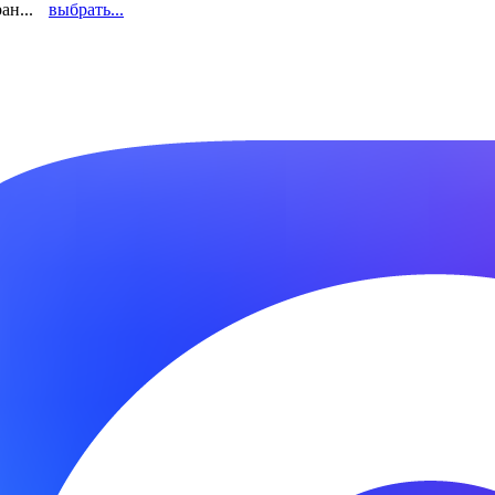
ан...
выбрать...