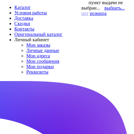
пункт выдачи не
Каталог
выбран...
выбрать...
Условия работы
опт
розница
Доставка
Скидки
Контакты
Оригинальный каталог
Личный кабинет
Мои заказы
Личные данные
Мои адреса
Мои сообщения
Мои подарки
Реквизиты