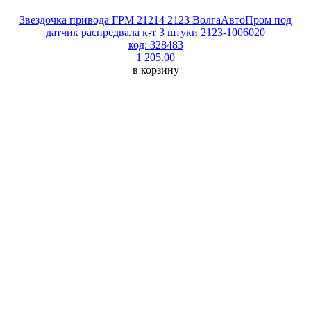
Звездочка привода ГРМ 21214 2123 ВолгаАвтоПром под
датчик распредвала к-т 3 штуки 2123-1006020
код: 328483
1 205.00
в корзину