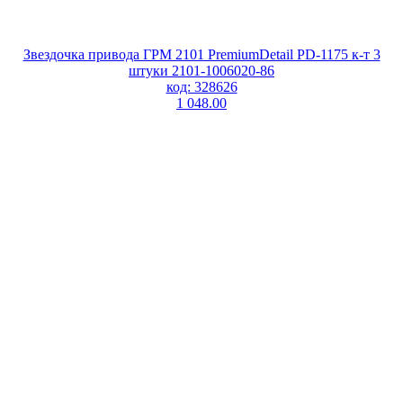
Звездочка привода ГРМ 2101 PremiumDetail PD-1175 к-т 3
штуки 2101-1006020-86
код: 328626
1 048.00