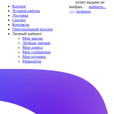
пункт выдачи не
Каталог
выбран...
выбрать...
Условия работы
опт
розница
Доставка
Скидки
Контакты
Оригинальный каталог
Личный кабинет
Мои заказы
Личные данные
Мои адреса
Мои сообщения
Мои подарки
Реквизиты