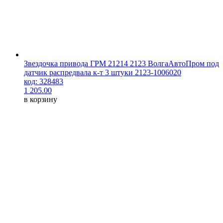
Звездочка привода ГРМ 21214 2123 ВолгаАвтоПром под
датчик распредвала к-т 3 штуки 2123-1006020
код: 328483
1 205.00
в корзину