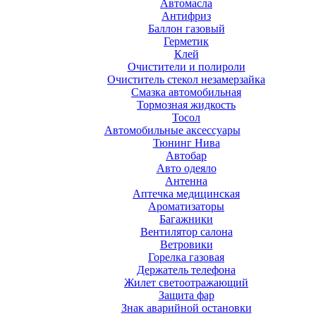
Автомасла
Антифриз
Баллон газовый
Герметик
Клей
Очистители и полироли
Очиститель стекол незамерзайка
Смазка автомобильная
Тормозная жидкость
Тосол
Автомобильные аксессуары
Тюнинг Нива
Автобар
Авто одеяло
Антенна
Аптечка медицинская
Ароматизаторы
Багажники
Вентилятор салона
Ветровики
Горелка газовая
Держатель телефона
Жилет светоотражающий
Защита фар
Знак аварийной остановки