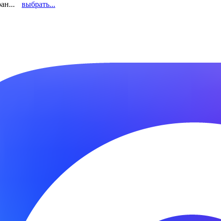
ан...
выбрать...