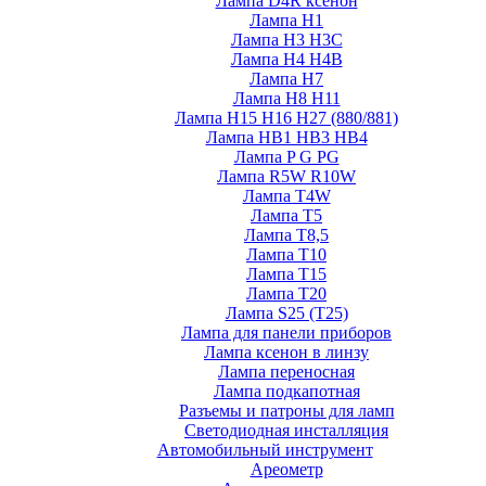
Лампа D4R ксенон
Лампа H1
Лампа H3 H3C
Лампа H4 H4B
Лампа H7
Лампа H8 H11
Лампа H15 H16 H27 (880/881)
Лампа HB1 HB3 HB4
Лампа P G PG
Лампа R5W R10W
Лампа T4W
Лампа T5
Лампа T8,5
Лампа T10
Лампа T15
Лампа T20
Лампа S25 (T25)
Лампа для панели приборов
Лампа ксенон в линзу
Лампа переносная
Лампа подкапотная
Разъемы и патроны для ламп
Светодиодная инсталляция
Автомобильный инструмент
Ареометр