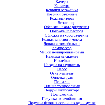
Камеры
Канистра
Коврики багажника
Коврики салонные
Кожгалантерея
Визитница
Обложка на автодокументы
Обложка на паспорт
Обложка на удостоверение
Колпак запасного колеса
Лопата автомобильная
Компрессор
Мешок полипропиленовый
Накидка на сиденье
Наклейки
Насадка на глушитель
Насос
Огнетушитель
Оплетка руля
Перчатки
Пленка тонировочная
Поддон аккумулятора
Подлокотник
Подушка автомобильная
Подушка безопасности и накладки муляж