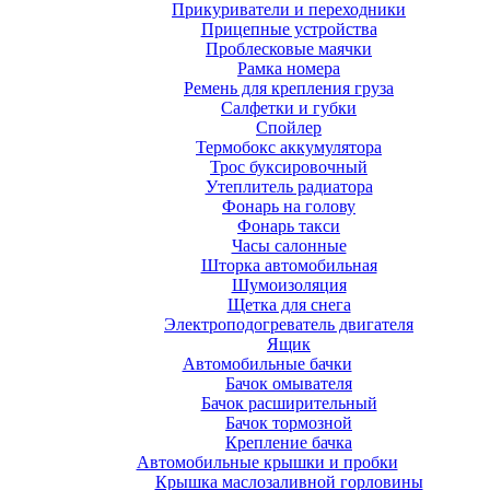
Прикуриватели и переходники
Прицепные устройства
Проблесковые маячки
Рамка номера
Ремень для крепления груза
Салфетки и губки
Спойлер
Термобокс аккумулятора
Трос буксировочный
Утеплитель радиатора
Фонарь на голову
Фонарь такси
Часы салонные
Шторка автомобильная
Шумоизоляция
Щетка для снега
Электроподогреватель двигателя
Ящик
Автомобильные бачки
Бачок омывателя
Бачок расширительный
Бачок тормозной
Крепление бачка
Автомобильные крышки и пробки
Крышка маслозаливной горловины