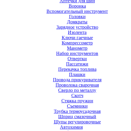
Аптечки для шин
Воронка
Вспомогательный инструмент
Головки
Домкраты
Зарядное устройство
Изолента
Ключи гаечные
Компрессометр
Манометр
Набор инструментов
Отвертки
Пассатижи
Перекачка топлива
Плашки
Провода прикуривателя
Проволока сварочная
Сверло по металлу
Скотч
Стяжка пружин
Съемники
Трубка термоусадочная
Шприц смазочный
Щупы регулировочные
Автохимия