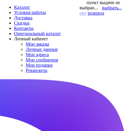
пункт выдачи не
Каталог
выбран...
выбрать...
Условия работы
опт
розница
Доставка
Скидки
Контакты
Оригинальный каталог
Личный кабинет
Мои заказы
Личные данные
Мои адреса
Мои сообщения
Мои подарки
Реквизиты