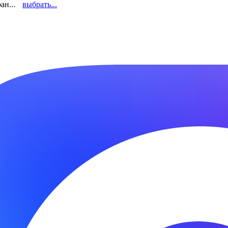
ан...
выбрать...