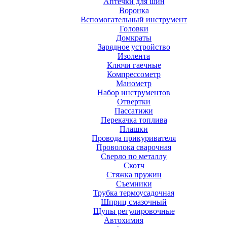
Аптечки для шин
Воронка
Вспомогательный инструмент
Головки
Домкраты
Зарядное устройство
Изолента
Ключи гаечные
Компрессометр
Манометр
Набор инструментов
Отвертки
Пассатижи
Перекачка топлива
Плашки
Провода прикуривателя
Проволока сварочная
Сверло по металлу
Скотч
Стяжка пружин
Съемники
Трубка термоусадочная
Шприц смазочный
Щупы регулировочные
Автохимия