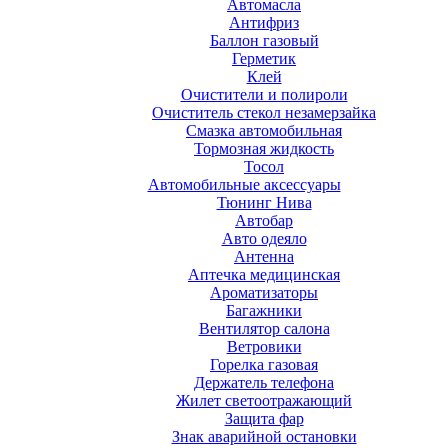
Автомасла
Антифриз
Баллон газовый
Герметик
Клей
Очистители и полироли
Очиститель стекол незамерзайка
Смазка автомобильная
Тормозная жидкость
Тосол
Автомобильные аксессуары
Тюнинг Нива
Автобар
Авто одеяло
Антенна
Аптечка медицинская
Ароматизаторы
Багажники
Вентилятор салона
Ветровики
Горелка газовая
Держатель телефона
Жилет светоотражающий
Защита фар
Знак аварийной остановки