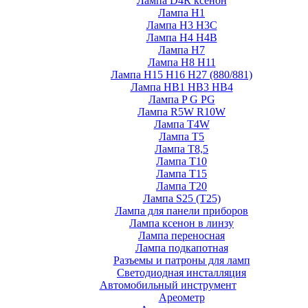
Лампа D4R ксенон
Лампа H1
Лампа H3 H3C
Лампа H4 H4B
Лампа H7
Лампа H8 H11
Лампа H15 H16 H27 (880/881)
Лампа HB1 HB3 HB4
Лампа P G PG
Лампа R5W R10W
Лампа T4W
Лампа T5
Лампа T8,5
Лампа T10
Лампа T15
Лампа T20
Лампа S25 (T25)
Лампа для панели приборов
Лампа ксенон в линзу
Лампа переносная
Лампа подкапотная
Разъемы и патроны для ламп
Светодиодная инсталляция
Автомобильный инструмент
Ареометр