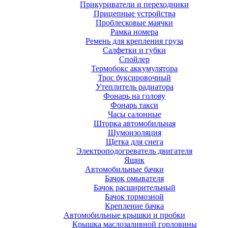
Прикуриватели и переходники
Прицепные устройства
Проблесковые маячки
Рамка номера
Ремень для крепления груза
Салфетки и губки
Спойлер
Термобокс аккумулятора
Трос буксировочный
Утеплитель радиатора
Фонарь на голову
Фонарь такси
Часы салонные
Шторка автомобильная
Шумоизоляция
Щетка для снега
Электроподогреватель двигателя
Ящик
Автомобильные бачки
Бачок омывателя
Бачок расширительный
Бачок тормозной
Крепление бачка
Автомобильные крышки и пробки
Крышка маслозаливной горловины