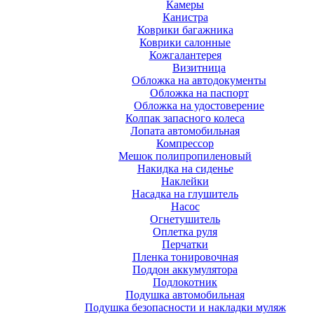
Камеры
Канистра
Коврики багажника
Коврики салонные
Кожгалантерея
Визитница
Обложка на автодокументы
Обложка на паспорт
Обложка на удостоверение
Колпак запасного колеса
Лопата автомобильная
Компрессор
Мешок полипропиленовый
Накидка на сиденье
Наклейки
Насадка на глушитель
Насос
Огнетушитель
Оплетка руля
Перчатки
Пленка тонировочная
Поддон аккумулятора
Подлокотник
Подушка автомобильная
Подушка безопасности и накладки муляж