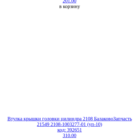
201.00
в корзину
Втулка крышки головки цилиндра 2108 БалаковоЗапчасть
21549 2108-1003277-01 (уп-10)
код: 392651
310.00