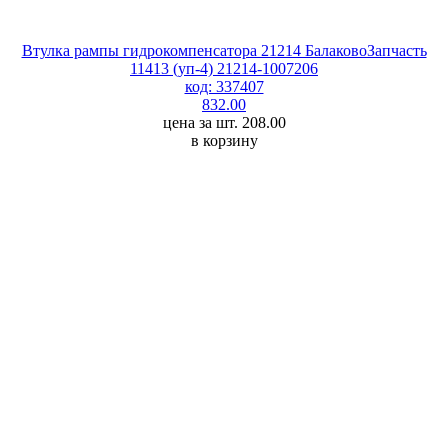
Втулка рампы гидрокомпенсатора 21214 БалаковоЗапчасть
11413 (уп-4) 21214-1007206
код: 337407
832.00
цена за шт. 208.00
в корзину