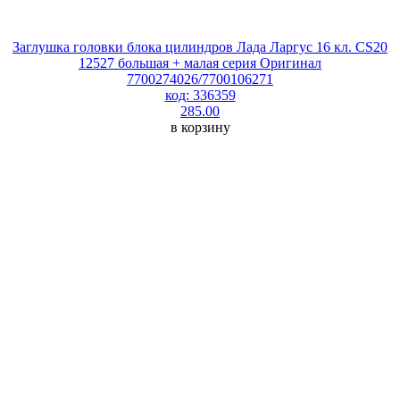
Заглушка головки блока цилиндров Лада Ларгус 16 кл. CS20
12527 большая + малая серия Оригинал
7700274026/7700106271
код: 336359
285.00
в корзину