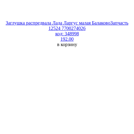
Заглушка распредвала Лада Ларгус малая БалаковоЗапчасть
12524 7700274026
код: 348998
192.00
в корзину