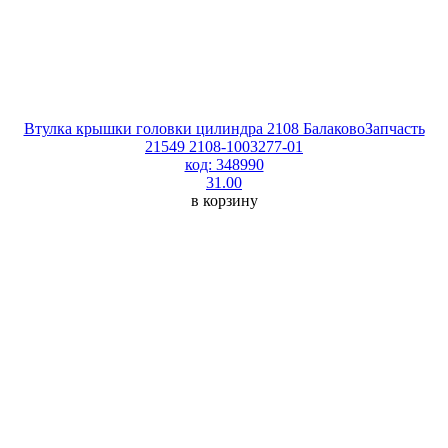
Втулка крышки головки цилиндра 2108 БалаковоЗапчасть
21549 2108-1003277-01
код: 348990
31.00
в корзину