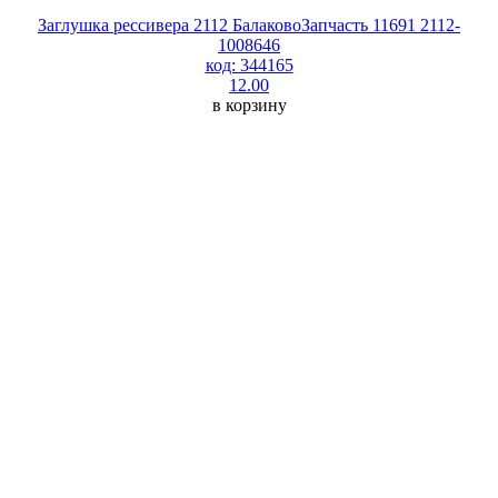
Заглушка рессивера 2112 БалаковоЗапчасть 11691 2112-
1008646
код: 344165
12.00
в корзину