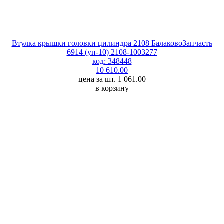
Втулка крышки головки цилиндра 2108 БалаковоЗапчасть
6914 (уп-10) 2108-1003277
код: 348448
10 610.00
цена за шт. 1 061.00
в корзину