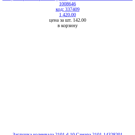
1008646
код: 337409
1 420.00
цена за шт. 142.00
в корзину
Заглушка коленвала 2101 d-10 Самара 2101-14328201