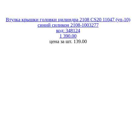
Втулка крышки головки цилиндра 2108 CS20 11047 (уп-10)
синий силикон 2108-1003277
код: 348124
1 390.00
цена за шт. 139.00