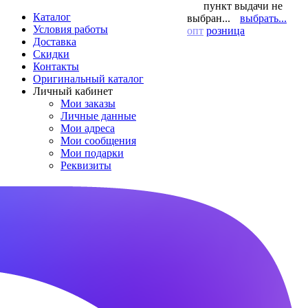
пункт выдачи не
Каталог
выбран...
выбрать...
Условия работы
опт
розница
Доставка
Скидки
Контакты
Оригинальный каталог
Личный кабинет
Мои заказы
Личные данные
Мои адреса
Мои сообщения
Мои подарки
Реквизиты