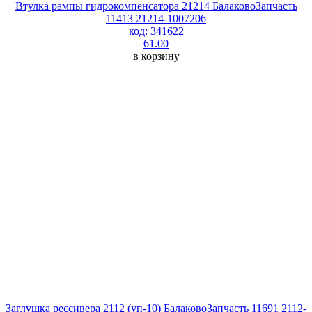
Втулка рампы гидрокомпенсатора 21214 БалаковоЗапчасть
11413 21214-1007206
код: 341622
61.00
в корзину
Заглушка рессивера 2112 (уп-10) БалаковоЗапчасть 11691 2112-