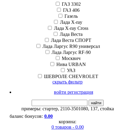
ГАЗ 3302
ГАЗ 406
Газель
Лада X-ray
Лада X-ray Cross
Лада Веста
Лада Веста СПОРТ
Лада Ларгус R90 универсал
Лада Ларгус RF-90
Москвич
Нива URBAN
УАЗ
ШЕВРОЛЕ CHEVROLET
скрыть фильтр
войти регистрация
найти
примеры:
стартер
,
2110-3501080
,
137
,
стойка
баланс бонусов:
0.00
корзина:
0 товаров - 0.00