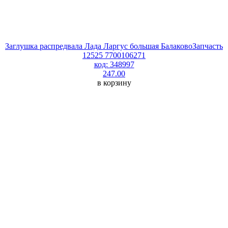
Заглушка распредвала Лада Ларгус большая БалаковоЗапчасть
12525 7700106271
код: 348997
247.00
в корзину