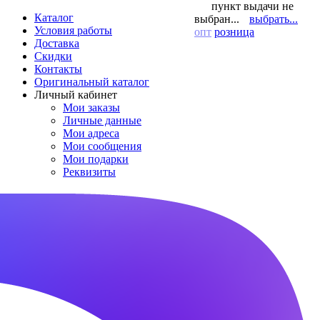
пункт выдачи не
Каталог
выбран...
выбрать...
Условия работы
опт
розница
Доставка
Скидки
Контакты
Оригинальный каталог
Личный кабинет
Мои заказы
Личные данные
Мои адреса
Мои сообщения
Мои подарки
Реквизиты