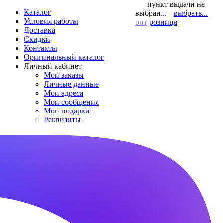
пункт выдачи не
Каталог
выбран...
выбрать...
Условия работы
опт
розница
Доставка
Скидки
Контакты
Оригинальный каталог
Личный кабинет
Мои заказы
Личные данные
Мои адреса
Мои сообщения
Мои подарки
Реквизиты