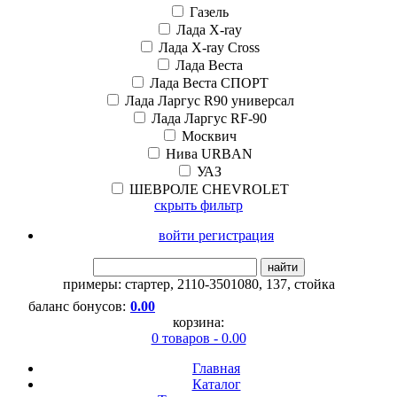
Газель
Лада X-ray
Лада X-ray Cross
Лада Веста
Лада Веста СПОРТ
Лада Ларгус R90 универсал
Лада Ларгус RF-90
Москвич
Нива URBAN
УАЗ
ШЕВРОЛЕ CHEVROLET
скрыть фильтр
войти регистрация
найти
примеры:
стартер
,
2110-3501080
,
137
,
стойка
баланс бонусов:
0.00
корзина:
0 товаров - 0.00
Главная
Каталог