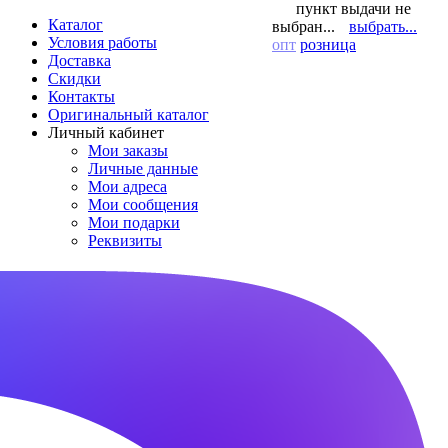
пункт выдачи не
Каталог
выбран...
выбрать...
Условия работы
опт
розница
Доставка
Скидки
Контакты
Оригинальный каталог
Личный кабинет
Мои заказы
Личные данные
Мои адреса
Мои сообщения
Мои подарки
Реквизиты