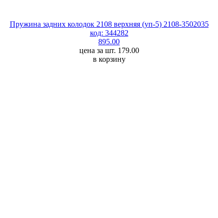
Пружина задних колодок 2108 верхняя (уп-5) 2108-3502035
код: 344282
895.00
цена за шт. 179.00
в корзину