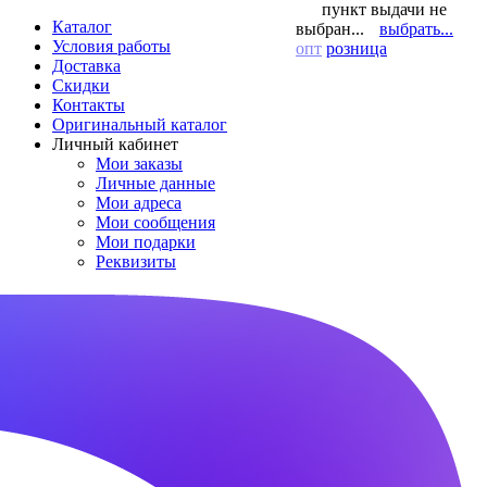
пункт выдачи не
Каталог
выбран...
выбрать...
Условия работы
опт
розница
Доставка
Скидки
Контакты
Оригинальный каталог
Личный кабинет
Мои заказы
Личные данные
Мои адреса
Мои сообщения
Мои подарки
Реквизиты