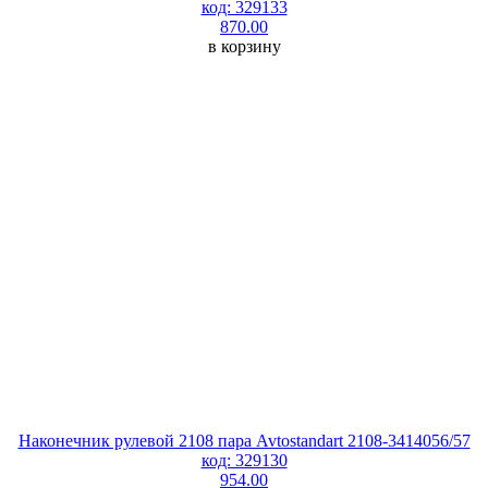
код: 329133
870.00
в корзину
Наконечник рулевой 2108 пара Avtostandart 2108-3414056/57
код: 329130
954.00