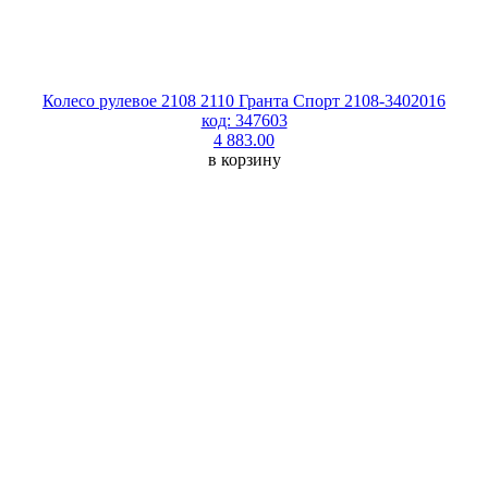
Колесо рулевое 2108 2110 Гранта Спорт 2108-3402016
код: 347603
4 883.00
в корзину