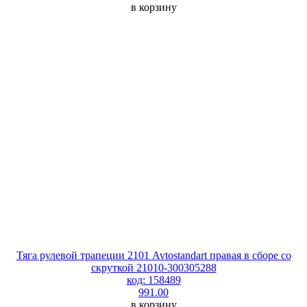
в корзину
Тяга рулевой трапеции 2101 Avtostandart правая в сборе со
скруткой 21010-300305288
код: 158489
991.00
в корзину