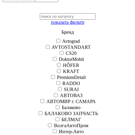
показать фильтр
Бренд
Avtograd
AVTOSTANDART
CS20
DoktorMobil
HŐFER
KRAFT
PremiumDetail
RADDO
SURAI
АВТОВАЗ
АВТОМИР г. САМАРА
Балаково
БАЛАКОВО ЗАПЧАСТЬ
БЕЛМАГ
ВолгаАвтоПром
Интер-Авто