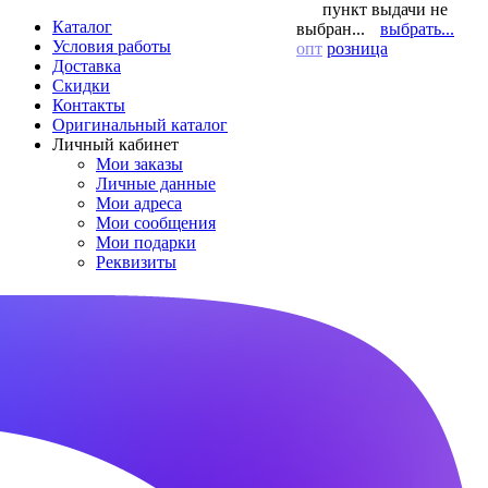
пункт выдачи не
Каталог
выбран...
выбрать...
Условия работы
опт
розница
Доставка
Скидки
Контакты
Оригинальный каталог
Личный кабинет
Мои заказы
Личные данные
Мои адреса
Мои сообщения
Мои подарки
Реквизиты