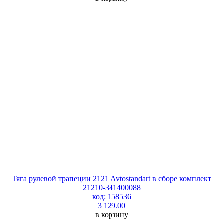
Тяга рулевой трапеции 2121 Avtostandart в сборе комплект
21210-341400088
код: 158536
3 129.00
в корзину