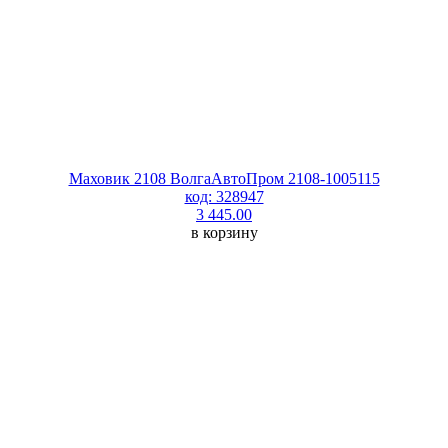
Маховик 2108 ВолгаАвтоПром 2108-1005115
код: 328947
3 445.00
в корзину