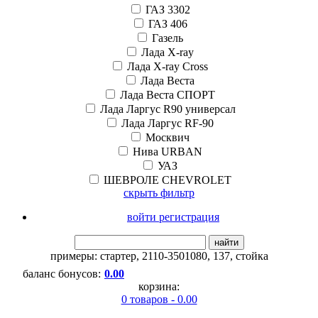
ГАЗ 3302
ГАЗ 406
Газель
Лада X-ray
Лада X-ray Cross
Лада Веста
Лада Веста СПОРТ
Лада Ларгус R90 универсал
Лада Ларгус RF-90
Москвич
Нива URBAN
УАЗ
ШЕВРОЛЕ CHEVROLET
скрыть фильтр
войти регистрация
найти
примеры:
стартер
,
2110-3501080
,
137
,
стойка
баланс бонусов:
0.00
корзина:
0 товаров - 0.00