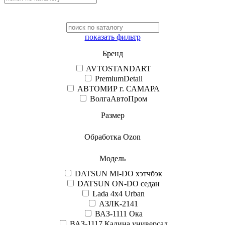
показать фильтр
Бренд
AVTOSTANDART
PremiumDetail
АВТОМИР г. САМАРА
ВолгаАвтоПром
Размер
Обработка Ozon
Модель
DATSUN MI-DO хэтчбэк
DATSUN ON-DO седан
Lada 4x4 Urban
АЗЛК-2141
ВАЗ-1111 Ока
ВАЗ-1117 Калина универсал