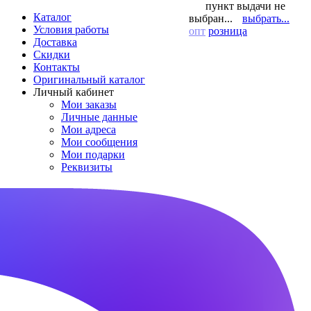
пункт выдачи не
Каталог
выбран...
выбрать...
Условия работы
опт
розница
Доставка
Скидки
Контакты
Оригинальный каталог
Личный кабинет
Мои заказы
Личные данные
Мои адреса
Мои сообщения
Мои подарки
Реквизиты