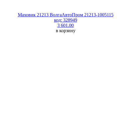
Маховик 21213 ВолгаАвтоПром 21213-1005115
код: 328949
3 601.00
в корзину