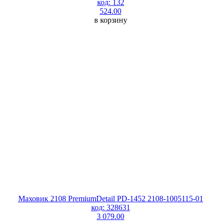
код: 132
524.00
в корзину
Маховик 2108 PremiumDetail PD-1452 2108-1005115-01
код: 328631
3 079.00