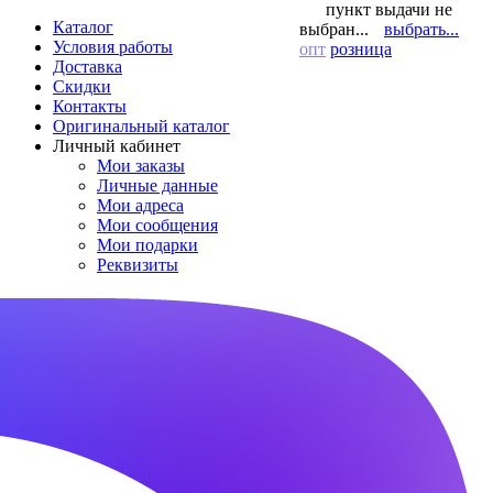
пункт выдачи не
Каталог
выбран...
выбрать...
Условия работы
опт
розница
Доставка
Скидки
Контакты
Оригинальный каталог
Личный кабинет
Мои заказы
Личные данные
Мои адреса
Мои сообщения
Мои подарки
Реквизиты