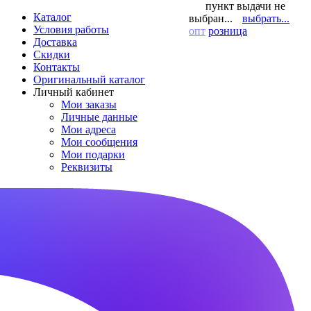
пункт выдачи не
Каталог
выбран...
выбрать...
Условия работы
опт
розница
Доставка
Скидки
Контакты
Оригинальный каталог
Личный кабинет
Мои заказы
Личные данные
Мои адреса
Мои сообщения
Мои подарки
Реквизиты