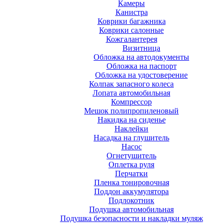
Камеры
Канистра
Коврики багажника
Коврики салонные
Кожгалантерея
Визитница
Обложка на автодокументы
Обложка на паспорт
Обложка на удостоверение
Колпак запасного колеса
Лопата автомобильная
Компрессор
Мешок полипропиленовый
Накидка на сиденье
Наклейки
Насадка на глушитель
Насос
Огнетушитель
Оплетка руля
Перчатки
Пленка тонировочная
Поддон аккумулятора
Подлокотник
Подушка автомобильная
Подушка безопасности и накладки муляж