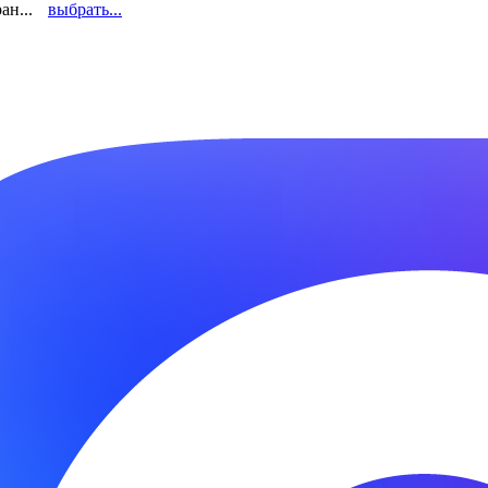
ан...
выбрать...