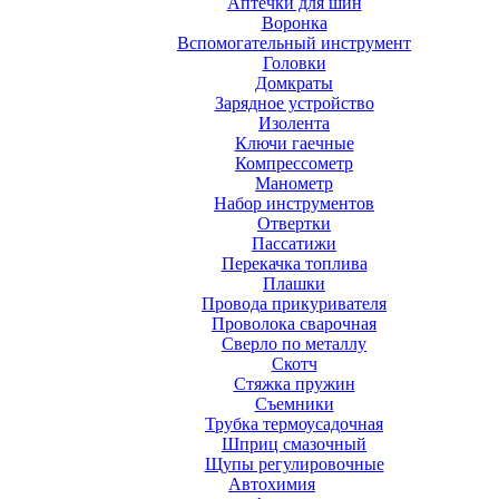
Аптечки для шин
Воронка
Вспомогательный инструмент
Головки
Домкраты
Зарядное устройство
Изолента
Ключи гаечные
Компрессометр
Манометр
Набор инструментов
Отвертки
Пассатижи
Перекачка топлива
Плашки
Провода прикуривателя
Проволока сварочная
Сверло по металлу
Скотч
Стяжка пружин
Съемники
Трубка термоусадочная
Шприц смазочный
Щупы регулировочные
Автохимия