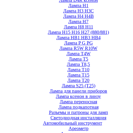
Лампа D4R ксенон
Лампа H1
Лампа H3 H3C
Лампа H4 H4B
Лампа H7
Лампа H8 H11
Лампа H15 H16 H27 (880/881)
Лампа HB1 HB3 HB4
Лампа P G PG
Лампа R5W R10W
Лампа T4W
Лампа T5
Лампа T8,5
Лампа T10
Лампа T15
Лампа T20
Лампа S25 (T25)
Лампа для панели приборов
Лампа ксенон в линзу
Лампа переносная
Лампа подкапотная
Разъемы и патроны для ламп
Светодиодная инсталляция
Автомобильный инструмент
Ареометр