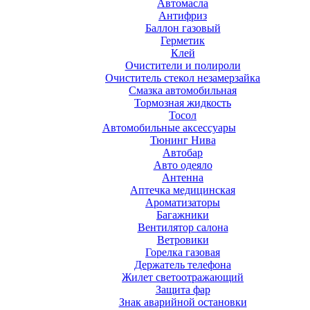
Автомасла
Антифриз
Баллон газовый
Герметик
Клей
Очистители и полироли
Очиститель стекол незамерзайка
Смазка автомобильная
Тормозная жидкость
Тосол
Автомобильные аксессуары
Тюнинг Нива
Автобар
Авто одеяло
Антенна
Аптечка медицинская
Ароматизаторы
Багажники
Вентилятор салона
Ветровики
Горелка газовая
Держатель телефона
Жилет светоотражающий
Защита фар
Знак аварийной остановки