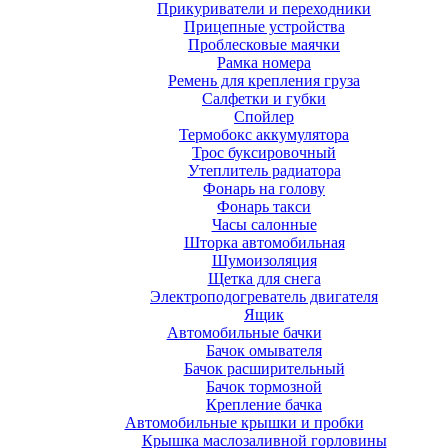
Прикуриватели и переходники
Прицепные устройства
Проблесковые маячки
Рамка номера
Ремень для крепления груза
Салфетки и губки
Спойлер
Термобокс аккумулятора
Трос буксировочный
Утеплитель радиатора
Фонарь на голову
Фонарь такси
Часы салонные
Шторка автомобильная
Шумоизоляция
Щетка для снега
Электроподогреватель двигателя
Ящик
Автомобильные бачки
Бачок омывателя
Бачок расширительный
Бачок тормозной
Крепление бачка
Автомобильные крышки и пробки
Крышка маслозаливной горловины