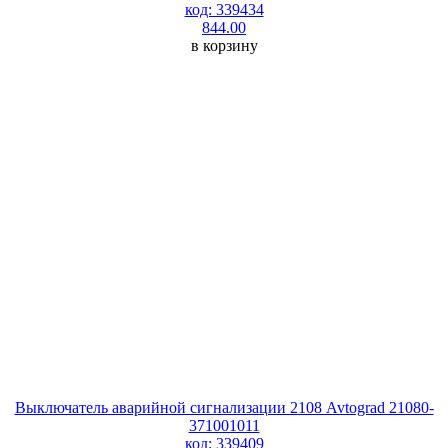
код: 339434
844.00
в корзину
Выключатель аварийной сигнализации 2108 Avtograd 21080-
371001011
код: 339409