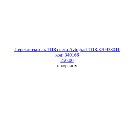
Переключатель 1118 света Avtograd 1118-370933011
код: 340166
256.00
в корзину