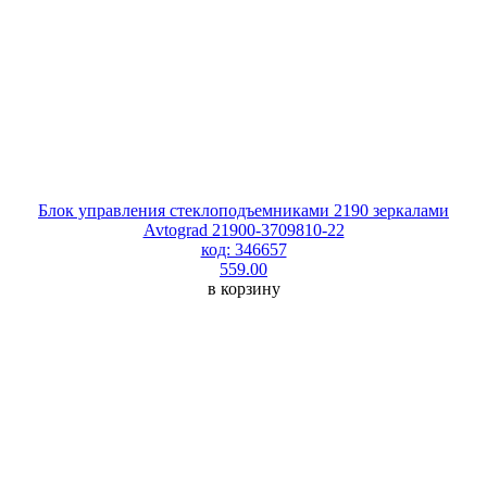
Блок управления стеклоподъемниками 2190 зеркалами
Avtograd 21900-3709810-22
код: 346657
559.00
в корзину