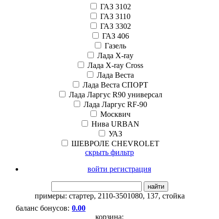
ГАЗ 3102
ГАЗ 3110
ГАЗ 3302
ГАЗ 406
Газель
Лада X-ray
Лада X-ray Cross
Лада Веста
Лада Веста СПОРТ
Лада Ларгус R90 универсал
Лада Ларгус RF-90
Москвич
Нива URBAN
УАЗ
ШЕВРОЛЕ CHEVROLET
скрыть фильтр
войти регистрация
найти
примеры:
стартер
,
2110-3501080
,
137
,
стойка
баланс бонусов:
0.00
корзина: