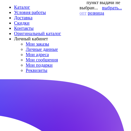
пункт выдачи не
Каталог
выбран...
выбрать...
Условия работы
опт
розница
Доставка
Скидки
Контакты
Оригинальный каталог
Личный кабинет
Мои заказы
Личные данные
Мои адреса
Мои сообщения
Мои подарки
Реквизиты