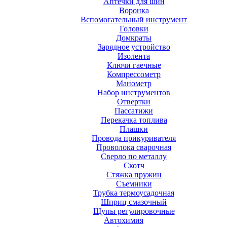
Аптечки для шин
Воронка
Вспомогательный инструмент
Головки
Домкраты
Зарядное устройство
Изолента
Ключи гаечные
Компрессометр
Манометр
Набор инструментов
Отвертки
Пассатижи
Перекачка топлива
Плашки
Провода прикуривателя
Проволока сварочная
Сверло по металлу
Скотч
Стяжка пружин
Съемники
Трубка термоусадочная
Шприц смазочный
Щупы регулировочные
Автохимия