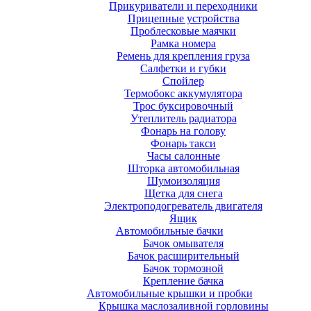
Прикуриватели и переходники
Прицепные устройства
Проблесковые маячки
Рамка номера
Ремень для крепления груза
Салфетки и губки
Спойлер
Термобокс аккумулятора
Трос буксировочный
Утеплитель радиатора
Фонарь на голову
Фонарь такси
Часы салонные
Шторка автомобильная
Шумоизоляция
Щетка для снега
Электроподогреватель двигателя
Ящик
Автомобильные бачки
Бачок омывателя
Бачок расширительный
Бачок тормозной
Крепление бачка
Автомобильные крышки и пробки
Крышка маслозаливной горловины