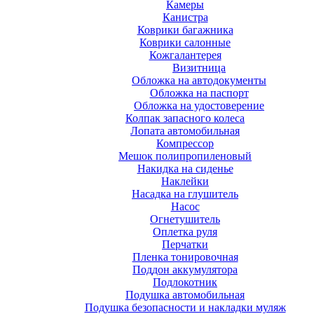
Камеры
Канистра
Коврики багажника
Коврики салонные
Кожгалантерея
Визитница
Обложка на автодокументы
Обложка на паспорт
Обложка на удостоверение
Колпак запасного колеса
Лопата автомобильная
Компрессор
Мешок полипропиленовый
Накидка на сиденье
Наклейки
Насадка на глушитель
Насос
Огнетушитель
Оплетка руля
Перчатки
Пленка тонировочная
Поддон аккумулятора
Подлокотник
Подушка автомобильная
Подушка безопасности и накладки муляж