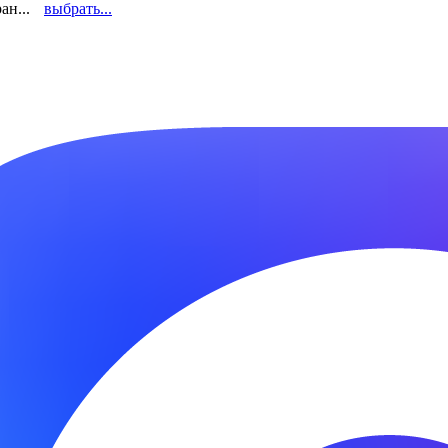
ан...
выбрать...