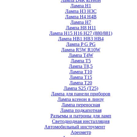
Лампа D4R ксенон
Лампа H1
Лампа H3 H3C
Лампа H4 H4B
Лампа H7
Лампа H8 H11
Лампа H15 H16 H27 (880/881)
Лампа HB1 HB3 HB4
Лампа P G PG
Лампа R5W R10W
Лампа T4W
Лампа T5
Лампа T8,5
Лампа T10
Лампа T15
Лампа T20
Лампа S25 (T25)
Лампа для панели приборов
Лампа ксенон в линзу
Лампа переносная
Лампа подкапотная
Разъемы и патроны для ламп
Светодиодная инсталляция
Автомобильный инструмент
Ареометр