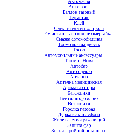
Автомасла
Антифриз
Баллон газовый
Герметик
Клей
Очистители и полироли
Очиститель стекол незамерзайка
Смазка автомобильная
Тормозная жидкость
Тосол
Автомобильные аксессуары
Тюнинг Нива
Автобар
Авто одеяло
Антенна
Аптечка медицинская
Ароматизаторы
Багажники
Вентилятор салона
Ветровики
Горелка газовая
Держатель телефона
Жилет светоотражающий
Защита фар
Знак аварийной остановки