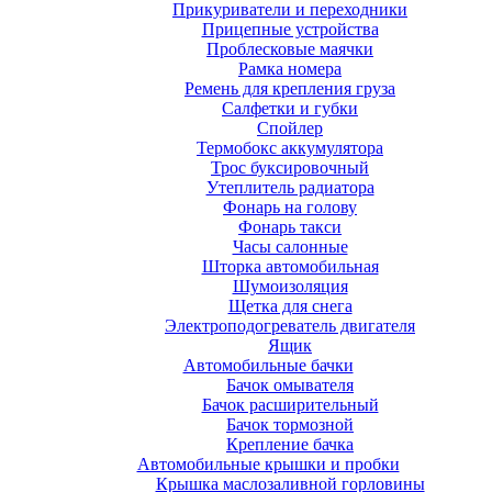
Прикуриватели и переходники
Прицепные устройства
Проблесковые маячки
Рамка номера
Ремень для крепления груза
Салфетки и губки
Спойлер
Термобокс аккумулятора
Трос буксировочный
Утеплитель радиатора
Фонарь на голову
Фонарь такси
Часы салонные
Шторка автомобильная
Шумоизоляция
Щетка для снега
Электроподогреватель двигателя
Ящик
Автомобильные бачки
Бачок омывателя
Бачок расширительный
Бачок тормозной
Крепление бачка
Автомобильные крышки и пробки
Крышка маслозаливной горловины