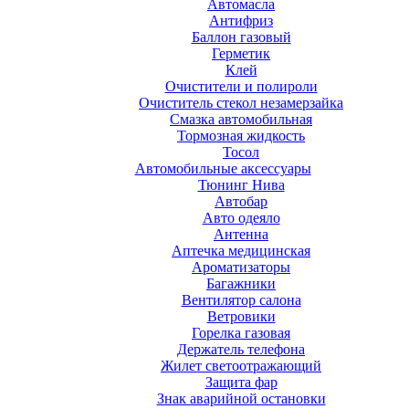
Автомасла
Антифриз
Баллон газовый
Герметик
Клей
Очистители и полироли
Очиститель стекол незамерзайка
Смазка автомобильная
Тормозная жидкость
Тосол
Автомобильные аксессуары
Тюнинг Нива
Автобар
Авто одеяло
Антенна
Аптечка медицинская
Ароматизаторы
Багажники
Вентилятор салона
Ветровики
Горелка газовая
Держатель телефона
Жилет светоотражающий
Защита фар
Знак аварийной остановки