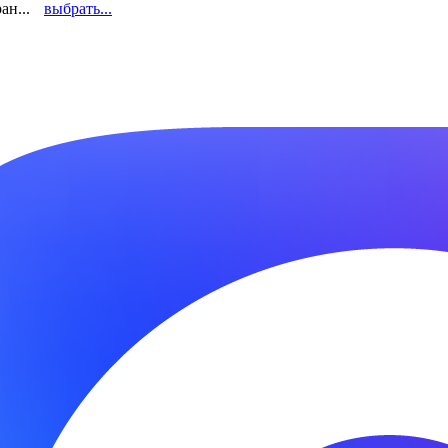
ан...
выбрать...