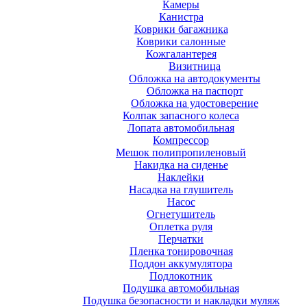
Камеры
Канистра
Коврики багажника
Коврики салонные
Кожгалантерея
Визитница
Обложка на автодокументы
Обложка на паспорт
Обложка на удостоверение
Колпак запасного колеса
Лопата автомобильная
Компрессор
Мешок полипропиленовый
Накидка на сиденье
Наклейки
Насадка на глушитель
Насос
Огнетушитель
Оплетка руля
Перчатки
Пленка тонировочная
Поддон аккумулятора
Подлокотник
Подушка автомобильная
Подушка безопасности и накладки муляж