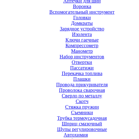
Аптечки для шин
Воронка
Вспомогательный инструмент
Головки
Домкраты
Зарядное устройство
Изолента
Ключи гаечные
Компрессометр
Манометр
Набор инструментов
Отвертки
Пассатижи
Перекачка топлива
Плашки
Провода прикуривателя
Проволока сварочная
Сверло по металлу
Скотч
Стяжка пружин
Съемники
Трубка термоусадочная
Шприц смазочный
Щупы регулировочные
Автохимия