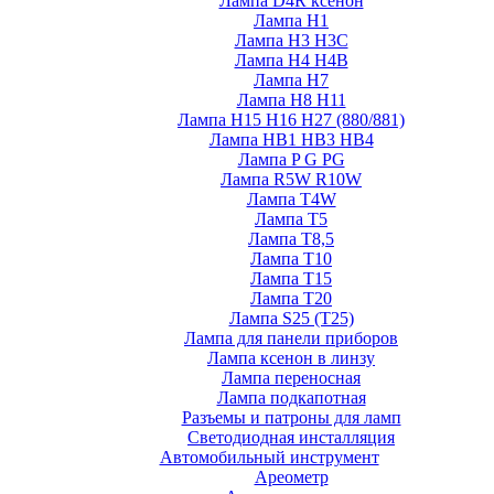
Лампа D4R ксенон
Лампа H1
Лампа H3 H3C
Лампа H4 H4B
Лампа H7
Лампа H8 H11
Лампа H15 H16 H27 (880/881)
Лампа HB1 HB3 HB4
Лампа P G PG
Лампа R5W R10W
Лампа T4W
Лампа T5
Лампа T8,5
Лампа T10
Лампа T15
Лампа T20
Лампа S25 (T25)
Лампа для панели приборов
Лампа ксенон в линзу
Лампа переносная
Лампа подкапотная
Разъемы и патроны для ламп
Светодиодная инсталляция
Автомобильный инструмент
Ареометр