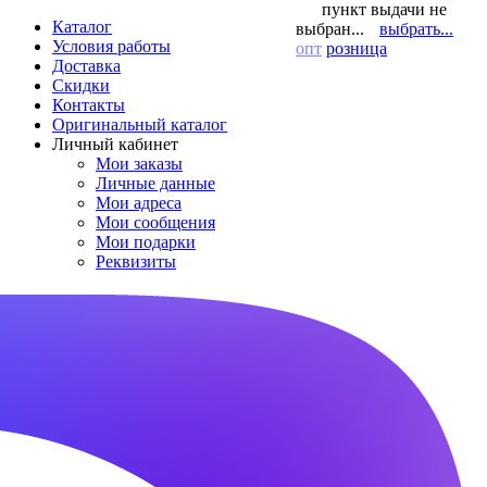
пункт выдачи не
Каталог
выбран...
выбрать...
Условия работы
опт
розница
Доставка
Скидки
Контакты
Оригинальный каталог
Личный кабинет
Мои заказы
Личные данные
Мои адреса
Мои сообщения
Мои подарки
Реквизиты