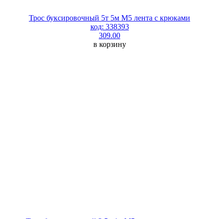
Трос буксировочный 5т 5м М5 лента с крюками
код: 338393
309.00
в корзину