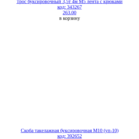
Трос буксировочный 3,5т 4м М5 лента с крюками
код: 343267
263.00
в корзину
Скоба такелажная буксировочная М10 (уп-10)
код: 392652