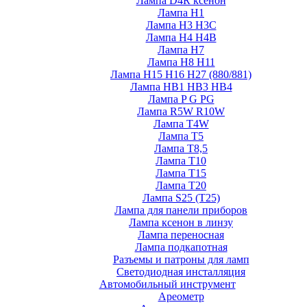
Лампа D4R ксенон
Лампа H1
Лампа H3 H3C
Лампа H4 H4B
Лампа H7
Лампа H8 H11
Лампа H15 H16 H27 (880/881)
Лампа HB1 HB3 HB4
Лампа P G PG
Лампа R5W R10W
Лампа T4W
Лампа T5
Лампа T8,5
Лампа T10
Лампа T15
Лампа T20
Лампа S25 (T25)
Лампа для панели приборов
Лампа ксенон в линзу
Лампа переносная
Лампа подкапотная
Разъемы и патроны для ламп
Светодиодная инсталляция
Автомобильный инструмент
Ареометр