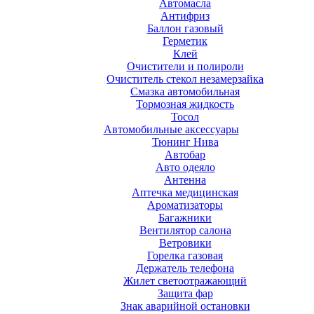
Автомасла
Антифриз
Баллон газовый
Герметик
Клей
Очистители и полироли
Очиститель стекол незамерзайка
Смазка автомобильная
Тормозная жидкость
Тосол
Автомобильные аксессуары
Тюнинг Нива
Автобар
Авто одеяло
Антенна
Аптечка медицинская
Ароматизаторы
Багажники
Вентилятор салона
Ветровики
Горелка газовая
Держатель телефона
Жилет светоотражающий
Защита фар
Знак аварийной остановки