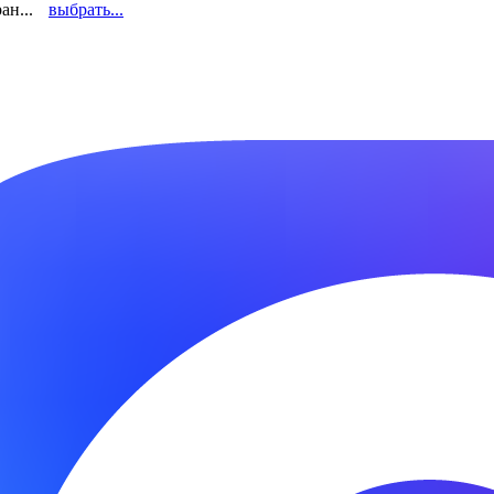
ан...
выбрать...