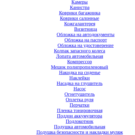
Камеры
Канистра
Коврики багажника
Коврики салонные
Кожгалантерея
Визитница
Обложка на автодокументы
Обложка на паспорт
Обложка на удостоверение
Колпак запасного колеса
Лопата автомобильная
Компрессор
Мешок полипропиленовый
Накидка на сиденье
Наклейки
Насадка на глушитель
Насос
Огнетушитель
Оплетка руля
Перчатки
Пленка тонировочная
Поддон аккумулятора
Подлокотник
Подушка автомобильная
Подушка безопасности и накладки муляж