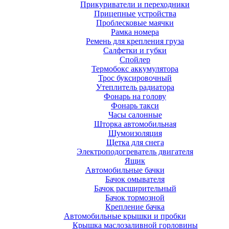
Прикуриватели и переходники
Прицепные устройства
Проблесковые маячки
Рамка номера
Ремень для крепления груза
Салфетки и губки
Спойлер
Термобокс аккумулятора
Трос буксировочный
Утеплитель радиатора
Фонарь на голову
Фонарь такси
Часы салонные
Шторка автомобильная
Шумоизоляция
Щетка для снега
Электроподогреватель двигателя
Ящик
Автомобильные бачки
Бачок омывателя
Бачок расширительный
Бачок тормозной
Крепление бачка
Автомобильные крышки и пробки
Крышка маслозаливной горловины