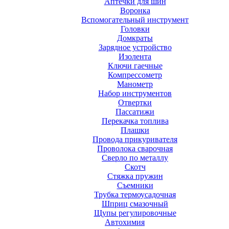
Аптечки для шин
Воронка
Вспомогательный инструмент
Головки
Домкраты
Зарядное устройство
Изолента
Ключи гаечные
Компрессометр
Манометр
Набор инструментов
Отвертки
Пассатижи
Перекачка топлива
Плашки
Провода прикуривателя
Проволока сварочная
Сверло по металлу
Скотч
Стяжка пружин
Съемники
Трубка термоусадочная
Шприц смазочный
Щупы регулировочные
Автохимия