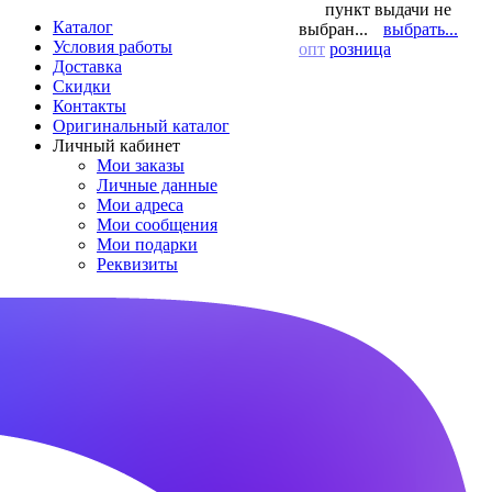
пункт выдачи не
Каталог
выбран...
выбрать...
Условия работы
опт
розница
Доставка
Скидки
Контакты
Оригинальный каталог
Личный кабинет
Мои заказы
Личные данные
Мои адреса
Мои сообщения
Мои подарки
Реквизиты