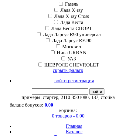
Газель
Лада X-ray
Лада X-ray Cross
Лада Веста
Лада Веста СПОРТ
Лада Ларгус R90 универсал
Лада Ларгус RF-90
Москвич
Нива URBAN
УАЗ
ШЕВРОЛЕ CHEVROLET
скрыть фильтр
войти регистрация
найти
примеры:
стартер
,
2110-3501080
,
137
,
стойка
баланс бонусов:
0.00
корзина:
0 товаров - 0.00
Главная
Каталог