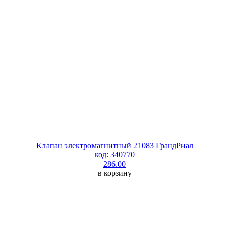
Клапан электромагнитный 21083 ГрандРиал
код: 340770
286.00
в корзину