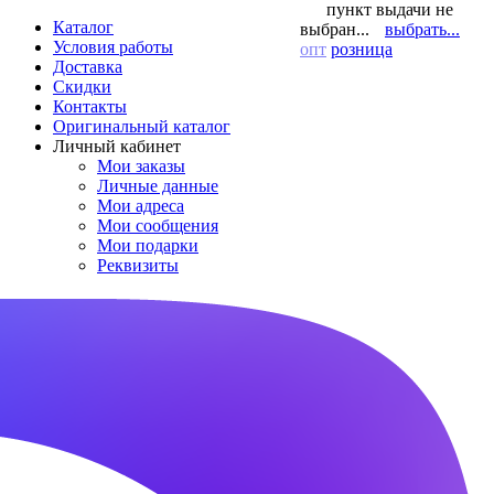
пункт выдачи не
Каталог
выбран...
выбрать...
Условия работы
опт
розница
Доставка
Скидки
Контакты
Оригинальный каталог
Личный кабинет
Мои заказы
Личные данные
Мои адреса
Мои сообщения
Мои подарки
Реквизиты