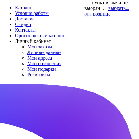
пункт выдачи не
Каталог
выбран...
выбрать...
Условия работы
опт
розница
Доставка
Скидки
Контакты
Оригинальный каталог
Личный кабинет
Мои заказы
Личные данные
Мои адреса
Мои сообщения
Мои подарки
Реквизиты