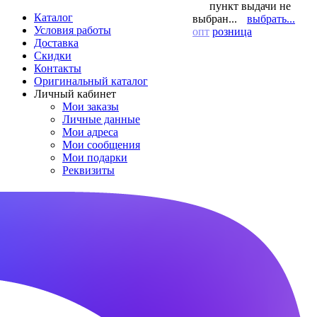
пункт выдачи не
Каталог
выбран...
выбрать...
Условия работы
опт
розница
Доставка
Скидки
Контакты
Оригинальный каталог
Личный кабинет
Мои заказы
Личные данные
Мои адреса
Мои сообщения
Мои подарки
Реквизиты