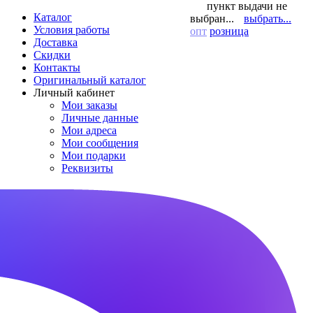
пункт выдачи не
Каталог
выбран...
выбрать...
Условия работы
опт
розница
Доставка
Скидки
Контакты
Оригинальный каталог
Личный кабинет
Мои заказы
Личные данные
Мои адреса
Мои сообщения
Мои подарки
Реквизиты