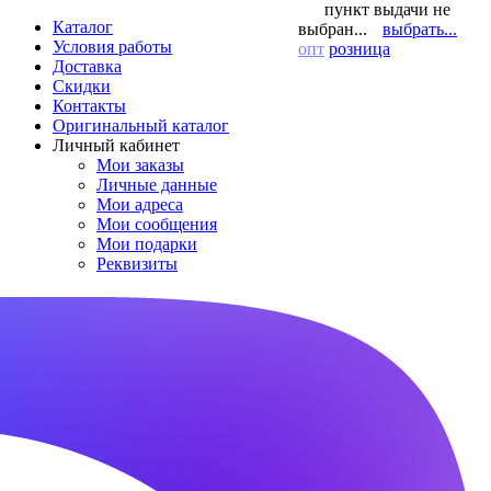
пункт выдачи не
Каталог
выбран...
выбрать...
Условия работы
опт
розница
Доставка
Скидки
Контакты
Оригинальный каталог
Личный кабинет
Мои заказы
Личные данные
Мои адреса
Мои сообщения
Мои подарки
Реквизиты