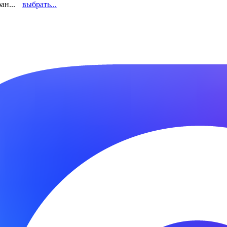
ан...
выбрать...