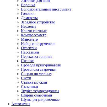
Аптечки для шин
Воронка
Вспомогательный инструмент
Головки
Домкраты
Зарядное устройство
Изолента
Ключи гаечные
Компрессометр
Манометр
Набор инструментов
Отвертки
Пассатижи
Перекачка топлива
Плашки
Провода прикуривателя
Проволока сварочная
Сверло по металлу
Скотч
Стяжка пружин
Съемники
Трубка термоусадочная
Шприц смазочный
Щупы регулировочные
Автохимия