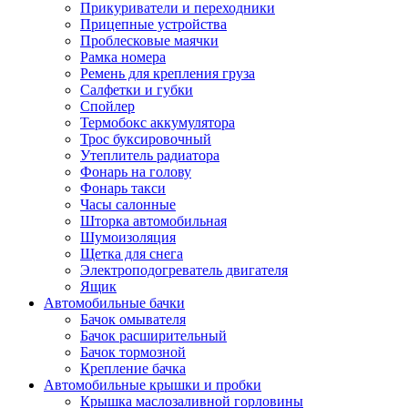
Прикуриватели и переходники
Прицепные устройства
Проблесковые маячки
Рамка номера
Ремень для крепления груза
Салфетки и губки
Спойлер
Термобокс аккумулятора
Трос буксировочный
Утеплитель радиатора
Фонарь на голову
Фонарь такси
Часы салонные
Шторка автомобильная
Шумоизоляция
Щетка для снега
Электроподогреватель двигателя
Ящик
Автомобильные бачки
Бачок омывателя
Бачок расширительный
Бачок тормозной
Крепление бачка
Автомобильные крышки и пробки
Крышка маслозаливной горловины