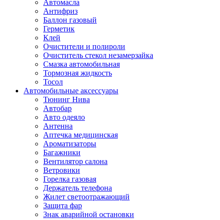
Автомасла
Антифриз
Баллон газовый
Герметик
Клей
Очистители и полироли
Очиститель стекол незамерзайка
Смазка автомобильная
Тормозная жидкость
Тосол
Автомобильные аксессуары
Тюнинг Нива
Автобар
Авто одеяло
Антенна
Аптечка медицинская
Ароматизаторы
Багажники
Вентилятор салона
Ветровики
Горелка газовая
Держатель телефона
Жилет светоотражающий
Защита фар
Знак аварийной остановки