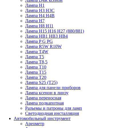
Лампа D4R ксенон
Лампа H1
Лампа H3 H3C
Лампа H4 H4B
Лампа H7
Лампа H8 H11
Лампа H15 H16 H27 (880/881)
Лампа HB1 HB3 HB4
Лампа P G PG
Лампа R5W R10W
Лампа T4W
Лампа T5
Лампа T8,5
Лампа T10
Лампа T15
Лампа T20
Лампа S25 (T25)
Лампа для панели приборов
Лампа ксенон в линзу
Лампа переносная
Лампа подкапотная
Разъемы и патроны для ламп
Светодиодная инсталляция
Автомобильный инструмент
Ареометр