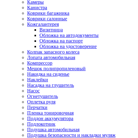
Камеры
Канистра
Коврики багажника
Коврики салонные
Кожгалантерея
Визитница
Обложка на автодокументы
Обложка на паспорт
Обложка на удостоверение
Колпак запасного колеса
Лопата автомобильная
Компрессор
Мешок полипропиленовый
Накидка на сиденье
Наклейки
Насадка на глушитель
Насос
Огнетушитель
Оплетка руля
Перчатки
Пленка тонировочная
Поддон аккумулятора
Подлокотник
Подушка автомобильная
Подушка безопасности и накладки муляж