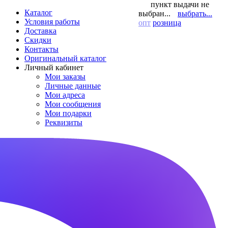
пункт выдачи не
Каталог
выбран...
выбрать...
Условия работы
опт
розница
Доставка
Скидки
Контакты
Оригинальный каталог
Личный кабинет
Мои заказы
Личные данные
Мои адреса
Мои сообщения
Мои подарки
Реквизиты