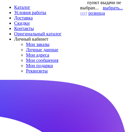
пункт выдачи не
Каталог
выбран...
выбрать...
Условия работы
опт
розница
Доставка
Скидки
Контакты
Оригинальный каталог
Личный кабинет
Мои заказы
Личные данные
Мои адреса
Мои сообщения
Мои подарки
Реквизиты