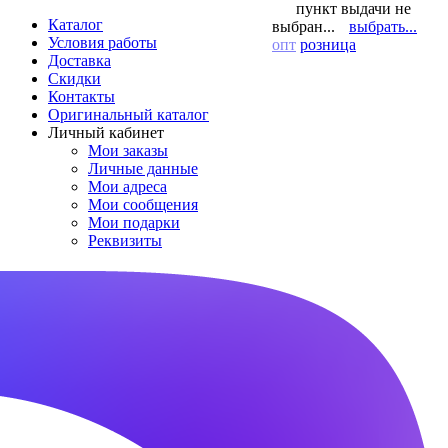
пункт выдачи не
Каталог
выбран...
выбрать...
Условия работы
опт
розница
Доставка
Скидки
Контакты
Оригинальный каталог
Личный кабинет
Мои заказы
Личные данные
Мои адреса
Мои сообщения
Мои подарки
Реквизиты