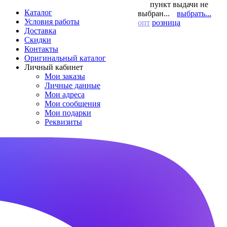
пункт выдачи не
Каталог
выбран...
выбрать...
Условия работы
опт
розница
Доставка
Скидки
Контакты
Оригинальный каталог
Личный кабинет
Мои заказы
Личные данные
Мои адреса
Мои сообщения
Мои подарки
Реквизиты