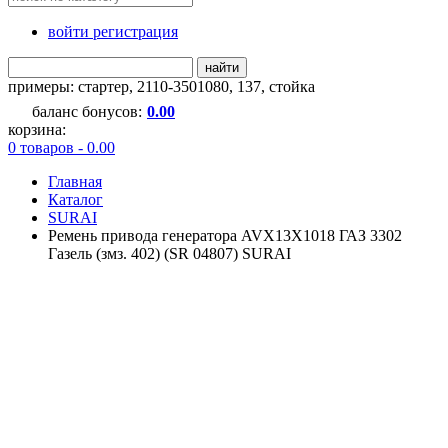
войти регистрация
найти
примеры:
стартер
,
2110-3501080
,
137
,
стойка
баланс бонусов:
0.00
корзина:
0 товаров - 0.00
Главная
Каталог
SURAI
Ремень привода генератора AVX13X1018 ГАЗ 3302
Газель (змз. 402) (SR 04807) SURAI