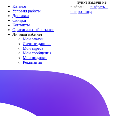
пункт выдачи не
Каталог
выбран...
выбрать...
Условия работы
опт
розница
Доставка
Скидки
Контакты
Оригинальный каталог
Личный кабинет
Мои заказы
Личные данные
Мои адреса
Мои сообщения
Мои подарки
Реквизиты