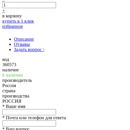
+
в корзину
купить в 1 клик
избранное
Описание
Отзывы
Задать вопрос
?
код
360573
наличие
в наличии
производитель
Россия
страна
производства
РОССИЯ
*
Ваше имя
*
Почта или телефон для ответа
*
Ваш вопрос