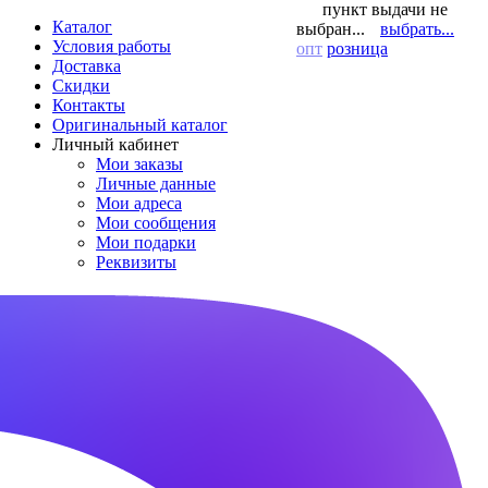
пункт выдачи не
Каталог
выбран...
выбрать...
Условия работы
опт
розница
Доставка
Скидки
Контакты
Оригинальный каталог
Личный кабинет
Мои заказы
Личные данные
Мои адреса
Мои сообщения
Мои подарки
Реквизиты