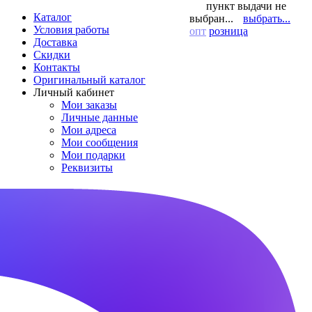
пункт выдачи не
Каталог
выбран...
выбрать...
Условия работы
опт
розница
Доставка
Скидки
Контакты
Оригинальный каталог
Личный кабинет
Мои заказы
Личные данные
Мои адреса
Мои сообщения
Мои подарки
Реквизиты