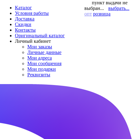
пункт выдачи не
Каталог
выбран...
выбрать...
Условия работы
опт
розница
Доставка
Скидки
Контакты
Оригинальный каталог
Личный кабинет
Мои заказы
Личные данные
Мои адреса
Мои сообщения
Мои подарки
Реквизиты