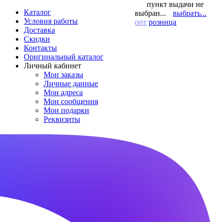
пункт выдачи не
Каталог
выбран...
выбрать...
Условия работы
опт
розница
Доставка
Скидки
Контакты
Оригинальный каталог
Личный кабинет
Мои заказы
Личные данные
Мои адреса
Мои сообщения
Мои подарки
Реквизиты