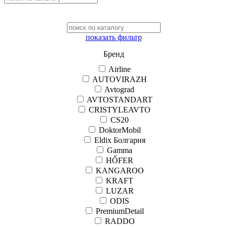
показать фильтр
Бренд
Airline
AUTOVIRAZH
Avtograd
AVTOSTANDART
CRISTYLEAVTO
CS20
DoktorMobil
Eldix Болгария
Gamma
HŐFER
KANGAROO
KRAFT
LUZAR
ODIS
PremiumDetail
RADDO