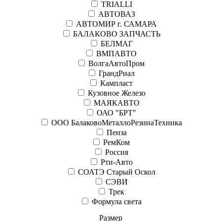
TRIALLI
АВТОВАЗ
АВТОМИР г. САМАРА
БАЛАКОВО ЗАПЧАСТЬ
БЕЛМАГ
ВМПАВТО
ВолгаАвтоПром
ГрандРиал
Кампласт
Кузовное Железо
МАЯКАВТО
ОАО "БРТ"
ООО БалаковоМеталлоРезинаТехника
Пенза
РемКом
Россия
Рти-Авто
СОАТЭ Старый Оскол
СЭВИ
Трек
Формула света
Размер