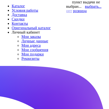
пункт выдачи не
Каталог
выбран...
выбрать...
Условия работы
опт
розница
Доставка
Скидки
Контакты
Оригинальный каталог
Личный кабинет
Мои заказы
Личные данные
Мои адреса
Мои сообщения
Мои подарки
Реквизиты