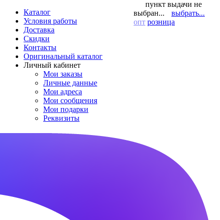
пункт выдачи не
Каталог
выбран...
выбрать...
Условия работы
опт
розница
Доставка
Скидки
Контакты
Оригинальный каталог
Личный кабинет
Мои заказы
Личные данные
Мои адреса
Мои сообщения
Мои подарки
Реквизиты