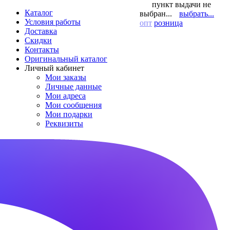
пункт выдачи не
Каталог
выбран...
выбрать...
Условия работы
опт
розница
Доставка
Скидки
Контакты
Оригинальный каталог
Личный кабинет
Мои заказы
Личные данные
Мои адреса
Мои сообщения
Мои подарки
Реквизиты