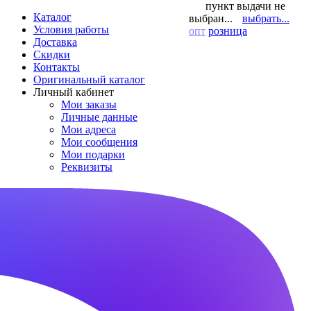
пункт выдачи не
Каталог
выбран...
выбрать...
Условия работы
опт
розница
Доставка
Скидки
Контакты
Оригинальный каталог
Личный кабинет
Мои заказы
Личные данные
Мои адреса
Мои сообщения
Мои подарки
Реквизиты