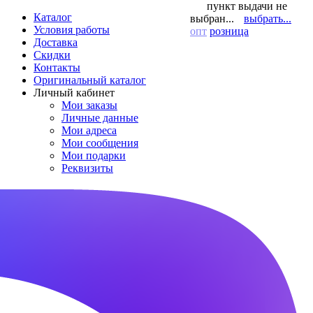
пункт выдачи не
Каталог
выбран...
выбрать...
Условия работы
опт
розница
Доставка
Скидки
Контакты
Оригинальный каталог
Личный кабинет
Мои заказы
Личные данные
Мои адреса
Мои сообщения
Мои подарки
Реквизиты