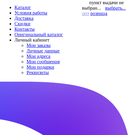
пункт выдачи не
Каталог
выбран...
выбрать...
Условия работы
опт
розница
Доставка
Скидки
Контакты
Оригинальный каталог
Личный кабинет
Мои заказы
Личные данные
Мои адреса
Мои сообщения
Мои подарки
Реквизиты