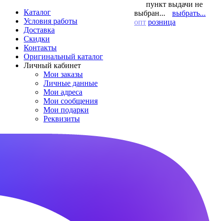
пункт выдачи не
Каталог
выбран...
выбрать...
Условия работы
опт
розница
Доставка
Скидки
Контакты
Оригинальный каталог
Личный кабинет
Мои заказы
Личные данные
Мои адреса
Мои сообщения
Мои подарки
Реквизиты