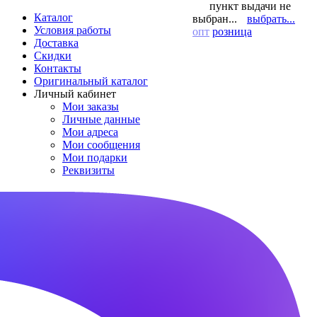
пункт выдачи не
Каталог
выбран...
выбрать...
Условия работы
опт
розница
Доставка
Скидки
Контакты
Оригинальный каталог
Личный кабинет
Мои заказы
Личные данные
Мои адреса
Мои сообщения
Мои подарки
Реквизиты