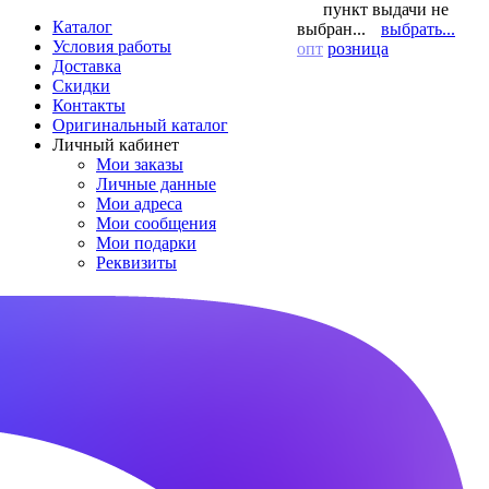
пункт выдачи не
Каталог
выбран...
выбрать...
Условия работы
опт
розница
Доставка
Скидки
Контакты
Оригинальный каталог
Личный кабинет
Мои заказы
Личные данные
Мои адреса
Мои сообщения
Мои подарки
Реквизиты