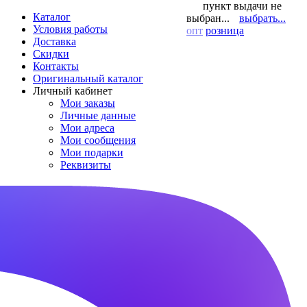
пункт выдачи не
Каталог
выбран...
выбрать...
Условия работы
опт
розница
Доставка
Скидки
Контакты
Оригинальный каталог
Личный кабинет
Мои заказы
Личные данные
Мои адреса
Мои сообщения
Мои подарки
Реквизиты