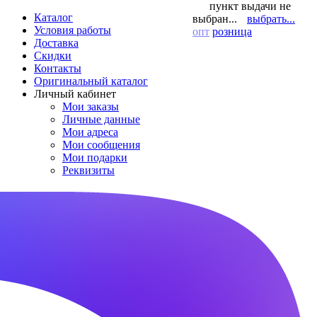
пункт выдачи не
Каталог
выбран...
выбрать...
Условия работы
опт
розница
Доставка
Скидки
Контакты
Оригинальный каталог
Личный кабинет
Мои заказы
Личные данные
Мои адреса
Мои сообщения
Мои подарки
Реквизиты