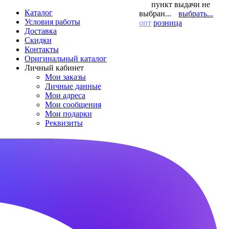
пункт выдачи не
Каталог
выбран...
выбрать...
Условия работы
опт
розница
Доставка
Скидки
Контакты
Оригинальный каталог
Личный кабинет
Мои заказы
Личные данные
Мои адреса
Мои сообщения
Мои подарки
Реквизиты